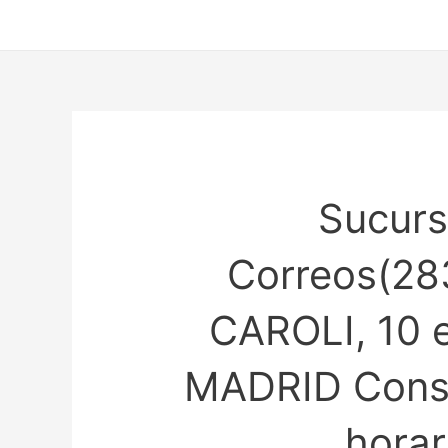
Ir
al
contenido
Sucurs
Correos(28
CAROLI, 10
MADRID Consu
horar