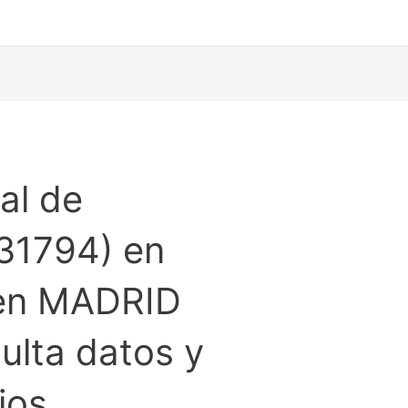
al de
31794) en
 en MADRID
lta datos y
ios.