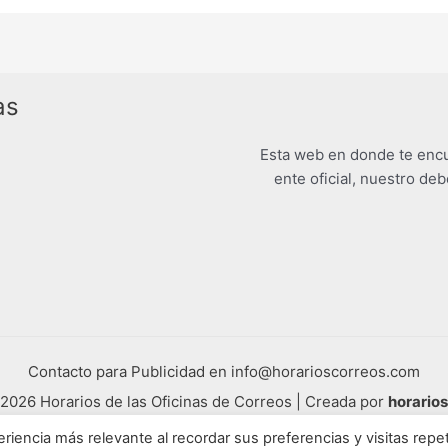
as
Esta web en donde te encu
ente oficial, nuestro deb
Contacto para Publicidad en info@horarioscorreos.com
2026 Horarios de las Oficinas de Correos | Creada por
horario
Mapa de nuestra web
riencia más relevante al recordar sus preferencias y visitas repet