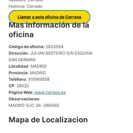
Festivos: Cerrado
Llamar a esta oficina de Correos
Mas información de la
oficina
Código de oficina:
2832094
Dirección
: JULIAN BESTEIRO S/N ESQUINA
SAN GERMAN
Localidad
: MADRID
Provincia
: MADRID
Teléfono
: 915568558
CP
: 28020
Página Web
:
www.correos.es
Observaciones
:
MADRID SUC 36. ORENSE
Mapa de Localizacion