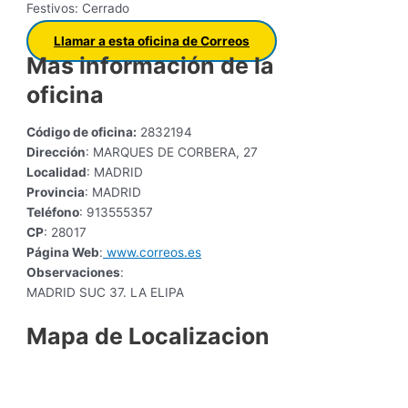
Festivos: Cerrado
Llamar a esta oficina de Correos
Mas información de la
oficina
Código de oficina:
2832194
Dirección
: MARQUES DE CORBERA, 27
Localidad
: MADRID
Provincia
: MADRID
Teléfono
: 913555357
CP
: 28017
Página Web
:
www.correos.es
Observaciones
:
MADRID SUC 37. LA ELIPA
Mapa de Localizacion