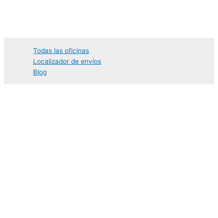
Ir
al
contenido
Todas las oficinas
Localizador de envíos
Blog