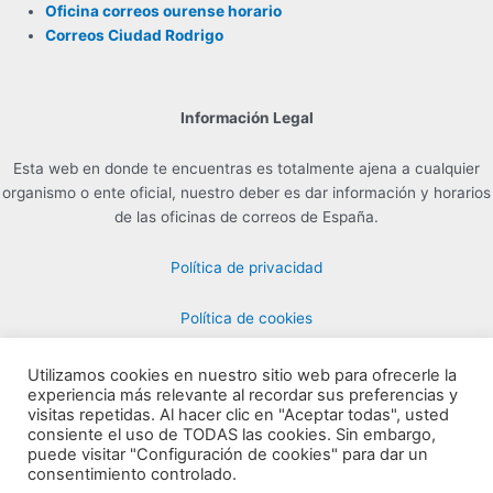
Oficina correos ourense horario
Correos Ciudad Rodrigo
Información Legal
Esta web en donde te encuentras es totalmente ajena a cualquier
organismo o ente oficial, nuestro deber es dar información y horarios
de las oficinas de correos de España.
Política de privacidad
Política de cookies
Utilizamos cookies en nuestro sitio web para ofrecerle la
experiencia más relevante al recordar sus preferencias y
Contacto para Publicidad en info@horarioscorreos.com
visitas repetidas. Al hacer clic en "Aceptar todas", usted
Copyright © 2026 Horarios de las Oficinas de Correos | Creada por
consiente el uso de TODAS las cookies. Sin embargo,
puede visitar "Configuración de cookies" para dar un
horarioscorreos.com
consentimiento controlado.
Mapa de nuestra web