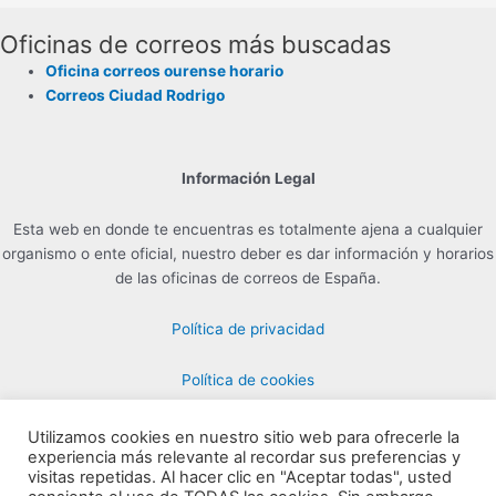
Oficinas de correos más buscadas
Oficina correos ourense horario
Correos Ciudad Rodrigo
Información Legal
Esta web en donde te encuentras es totalmente ajena a cualquier
organismo o ente oficial, nuestro deber es dar información y horarios
de las oficinas de correos de España.
Política de privacidad
Política de cookies
Utilizamos cookies en nuestro sitio web para ofrecerle la
experiencia más relevante al recordar sus preferencias y
Contacto para Publicidad en info@horarioscorreos.com
visitas repetidas. Al hacer clic en "Aceptar todas", usted
Copyright © 2026 Horarios de las Oficinas de Correos | Creada por