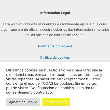
Información Legal
Esta web en donde te encuentras es totalmente ajena a cualquier
organismo o ente oficial, nuestro deber es dar información y horarios
de las oficinas de correos de España.
Política de privacidad
Política de cookies
Utilizamos cookies en nuestro sitio web para ofrecerle la
experiencia más relevante al recordar sus preferencias y
Contacto para Publicidad en info@horarioscorreos.com
visitas repetidas. Al hacer clic en "Aceptar todas", usted
Copyright © 2026 Horarios de las Oficinas de Correos | Creada por
consiente el uso de TODAS las cookies. Sin embargo,
puede visitar "Configuración de cookies" para dar un
horarioscorreos.com
consentimiento controlado.
Mapa de nuestra web
Ajustes de Cookie
Aceptar todas